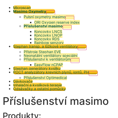
Microscan
Masimo Oxymetry
Pulsní oxymetry masimo
ORI Oxygen reserve index
Příslušenství masimo
Koncovky LNCS
Koncovky LNOP
Koncovky RDS
Rainbow senzory
Stephan transp. a lůžkové ventilátory
Přístroje Stephan EVE
Neonatální ventilátory speciální
Příslušenství k ventilátorům
EasyFlow nCPAP
Stephan generátory kyslíku
POCT analyzátory krevních plynů, iontů, PH
Příslušenství Optimedical
Dávkovače
Inhalační a kyslíková terapie
Odsávačky a ostatní pomůcky
Příslušenství masimo
Produkty: