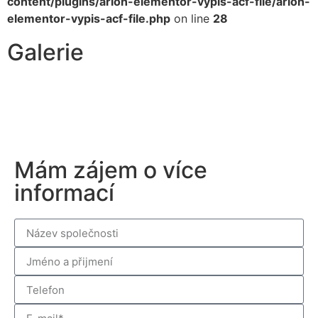
content/plugins/arion-elementor-vypis-acf-file/arion-
elementor-vypis-acf-file.php
on line
28
Galerie
Mám zájem o více
informací