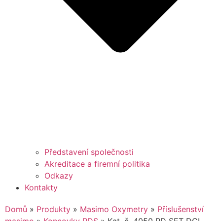
Představení společnosti
Akreditace a firemní politika
Odkazy
Kontakty
Domů
»
Produkty
»
Masimo Oxymetry
»
Příslušenství
masimo
»
Koncovky RDS
»
Kat. č. 4050 RD SET DCI