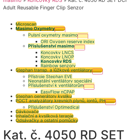
Adult Reusable Finger Clip Senzor
Microscan
Masimo Oxymetry
Pulsní oxymetry masimo
ORI Oxygen reserve index
Příslušenství masimo
Koncovky LNCS
Koncovky LNOP
Koncovky RDS
Rainbow senzory
Stephan transp. a lůžkové ventilátory
Přístroje Stephan EVE
Neonatální ventilátory speciální
Příslušenství k ventilátorům
EasyFlow nCPAP
Stephan generátory kyslíku
POCT analyzátory krevních plynů, iontů, PH
Příslušenství Optimedical
Dávkovače
Inhalační a kyslíková terapie
Odsávačky a ostatní pomůcky
Kat. č. 4050 RD SET