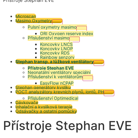
Microscan
Masimo Oxymetry
Pulsní oxymetry masimo
ORI Oxygen reserve index
Příslušenství masimo
Koncovky LNCS
Koncovky LNOP
Koncovky RDS
Rainbow senzory
Stephan transp. a lůžkové ventilátory
Přístroje Stephan EVE
Neonatální ventilátory speciální
Příslušenství k ventilátorům
EasyFlow nCPAP
Stephan generátory kyslíku
POCT analyzátory krevních plynů, iontů, PH
Příslušenství Optimedical
Dávkovače
Inhalační a kyslíková terapie
Odsávačky a ostatní pomůcky
Přístroje Stephan EVE