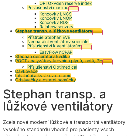
ORI Oxygen reserve index
Příslušenství masimo
Koncovky LNCS
Koncovky LNOP
Koncovky RDS
Rainbow senzory
Stephan transp. a lůžkové ventilátory
Přístroje Stephan EVE
Neonatální ventilátory speciální
Příslušenství k ventilátorům
EasyFlow nCPAP
Stephan generátory kyslíku
POCT analyzátory krevních plynů, iontů, PH
Příslušenství Optimedical
Dávkovače
Inhalační a kyslíková terapie
Odsávačky a ostatní pomůcky
Stephan transp. a
lůžkové ventilátory
Zcela nové moderní lůžkové a transportní ventilátory
vysokého standardu vhodné pro pacienty všech