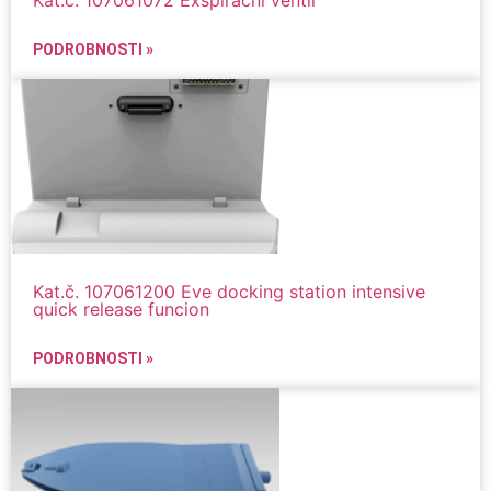
Kat.č. 107061072 Exspirační ventil
PODROBNOSTI »
Kat.č. 107061200 Eve docking station intensive
quick release funcion
PODROBNOSTI »