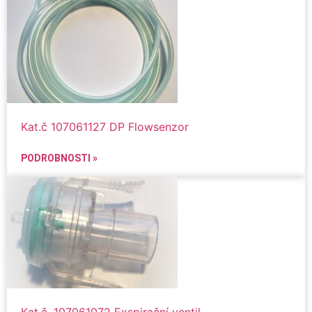
Kat.č 107061127 DP Flowsenzor
PODROBNOSTI »